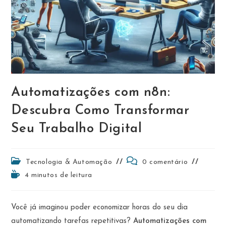
Automatizações com n8n:
Descubra Como Transformar
Seu Trabalho Digital
Categoria
Comentários
Tecnologia & Automação
0 comentário
do
do
Tempo
4 minutos de leitura
post:
post:
de
leitura:
Você já imaginou poder economizar horas do seu dia
automatizando tarefas repetitivas?
Automatizações com