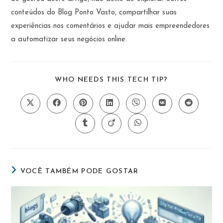
conteúdos do Blog Ponto Vasto, compartilhar suas
experiências nos comentários e ajudar mais empreendedores
a automatizar seus negócios online.
COMPARTIL
WHO NEEDS THIS TECH TIP?
ESTE
CONTEÚDO
Abre
Abre
Abre
Abre
Abre
Abre
Abre
em
em
em
em
em
em
em
uma
uma
uma
uma
uma
uma
uma
Abre
Abre
Abre
nova
nova
nova
nova
nova
nova
nova
em
em
em
janela
janela
janela
janela
janela
janela
janela
uma
uma
uma
nova
nova
nova
janela
janela
janela
VOCÊ TAMBÉM PODE GOSTAR