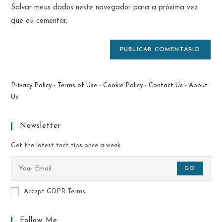
do
comentar
Salvar meus dados neste navegador para a próxima vez
para
seu
comentar
que eu comentar.
site
(opcional)
Privacy Policy
-
Terms of Use
-
Cookie Policy
-
Contact Us
-
About
Us
Newsletter
Get the latest tech tips once a week.
GO
Accept GDPR Terms
Follow Me