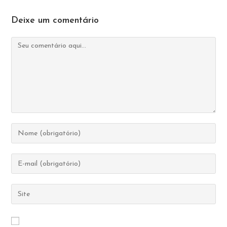
Deixe um comentário
Comentário
Digite
seu
nome
Digite
ou
seu
nome
endereço
Digite
de
de
o
usuário
e-
URL
para
mail