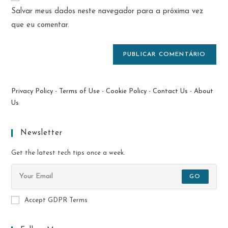
do
comentar
Salvar meus dados neste navegador para a próxima vez
para
seu
comentar
que eu comentar.
site
(opcional)
Privacy Policy
-
Terms of Use
-
Cookie Policy
-
Contact Us
-
About
Us
Newsletter
Get the latest tech tips once a week.
GO
Accept GDPR Terms