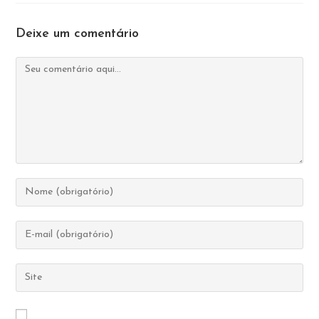
Deixe um comentário
Comentário
Digite
seu
nome
Digite
ou
seu
nome
endereço
Digite
de
de
o
usuário
e-
URL
para
mail